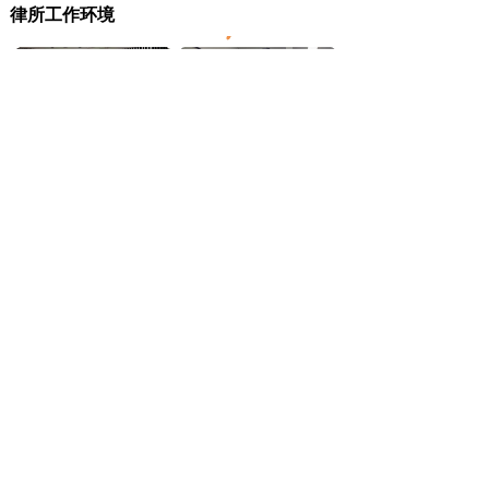
律所工作环境
电话：153-3901-4520
网址：
www.zheqinlawyer.com
陕西哲勤律师事务所全体律师将竭诚为您服务