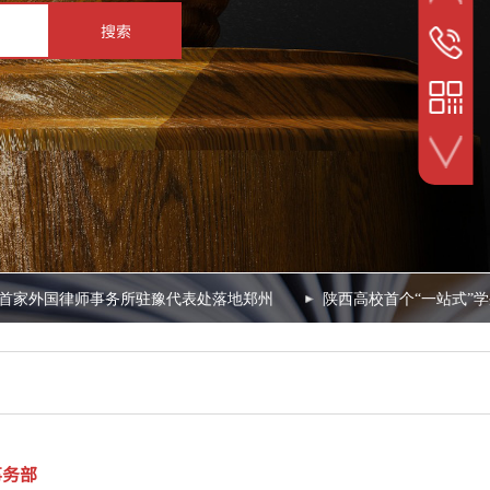
搜索
24小时
153-3901
扫一扫关注我们
家外国律师事务所驻豫代表处落地郑州
陕西高校首个“一站式”学
事务部