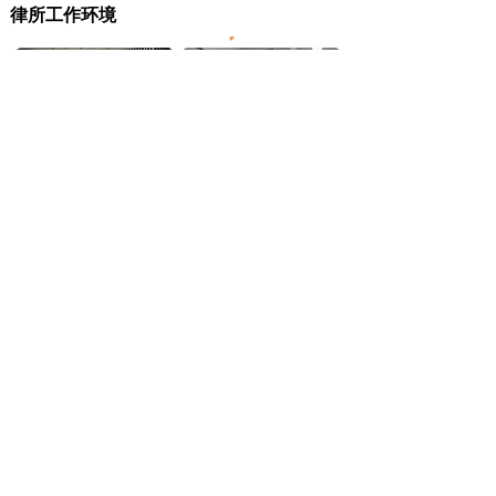
律所工作环境
电话：153-3901-4520
网址：
www.zheqinlawyer.com
陕西哲勤律师事务所全体律师将竭诚为您服务