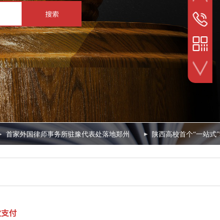
搜索
24小时
153-3901
扫一扫关注我们
首家外国律师事务所驻豫代表处落地郑州
陕西高校首个“一站式”
政支付